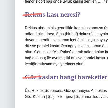
femoris dört baş önde uyluk kasını denilen … Ins
Rektus kası neresi?
Rektus abdominis genellikle karın kaslarınızın üst
adlandırılır. Linea, Alba (bir bağ dokusu) ile ayrı
duvarını gerdirin ve karnın içeriğini sıkıştırmaya 
düz ve paralel kastır. Omurgayı uzatın, karnın ön 
olun. Genellikle “Altı Paket” olarak adlandırılan ka
bağ dokusu) ile ayrılmış iki düz ve paralel kastır
içeriğini sıkıştırmaya yardımcı olun.
Göz kasları hangi hareketler
Üst Rektus Superioris: Göz görünüyor. Alt rektus k
Göz Kasları | Şaşılık terapisi | Saplama Tedavisi ›