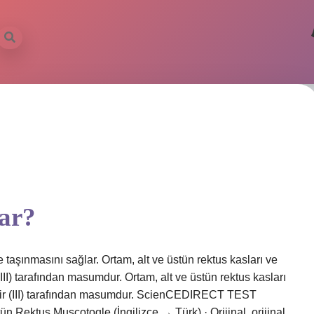
rar?
 taşınmasını sağlar. Ortam, alt ve üstün rektus kasları ve
 (III) tarafından masumdur. Ortam, alt ve üstün rektus kasları
sinir (III) tarafından masumdur. ScienCEDIRECT TEST
n Rektus Muscotogle (İngilizce → Türk) · Orijinal, orijinal