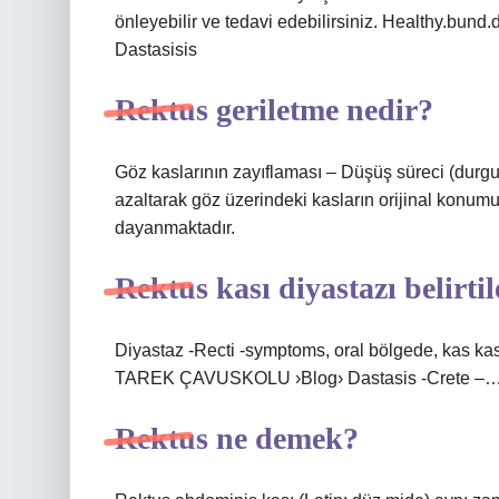
önleyebilir ve tedavi edebilirsiniz. Healthy.bu
Dastasisis
Rektus geriletme nedir?
Göz kaslarının zayıflaması – Düşüş süreci (durgu
azaltarak göz üzerindeki kasların orijinal konumu
dayanmaktadır.
Rektus kası diyastazı belirtil
Diyastaz -Recti -symptoms, oral bölgede, kas kasl
TAREK ÇAVUSKOLU ›Blog› Dastasis -Crete –… 
Rektus ne demek?