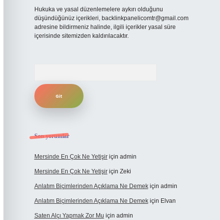
Hukuka ve yasal düzenlemelere aykırı olduğunu
düşündüğünüz içerikleri,
backlinkpanelicomtr@gmail.com
adresine bildirmeniz halinde, ilgili içerikler yasal süre
içerisinde sitemizden kaldırılacaktır.
Arama
Son yorumlar
Mersinde En Çok Ne Yetişir
için
admin
Mersinde En Çok Ne Yetişir
için
Zeki
Anlatım Biçimlerinden Açıklama Ne Demek
için
admin
Anlatım Biçimlerinden Açıklama Ne Demek
için
Elvan
Saten Alçı Yapmak Zor Mu
için
admin