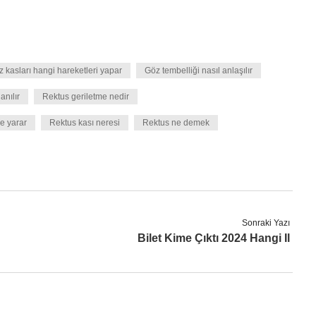
 kasları hangi hareketleri yapar
Göz tembelliği nasıl anlaşılır
anılır
Rektus geriletme nedir
şe yarar
Rektus kası neresi
Rektus ne demek
Sonraki Yazı
Bilet Kime Çıktı 2024 Hangi Il