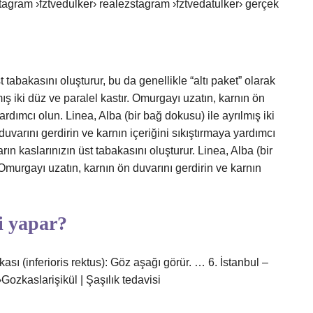
tagram ›fztvedulker› realezstagram ›fztvedatulker› gerçek
 tabakasını oluşturur, bu da genellikle “altı paket” olarak
lmış iki düz ve paralel kastır. Omurgayı uzatın, karnın ön
yardımcı olun. Linea, Alba (bir bağ dokusu) ile ayrılmış iki
duvarını gerdirin ve karnın içeriğini sıkıştırmaya yardımcı
rın kaslarınızın üst tabakasını oluşturur. Linea, Alba (bir
. Omurgayı uzatın, karnın ön duvarını gerdirin ve karnın
i yapar?
ası (inferioris rektus): Göz aşağı görür. … 6. İstanbul –
Gozkaslarişikül | Şaşılık tedavisi