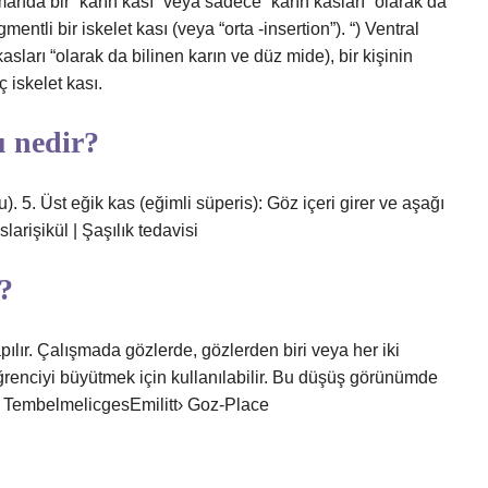
anda bir “karın kası” veya sadece “karın kasları” olarak da
egmentli bir iskelet kası (veya “orta -insertion”). “) Ventral
 kasları “olarak da bilinen karın ve düz mide), bir kişinin
ç iskelet kası.
u nedir?
u). 5. Üst eğik kas (eğimli süperis): Göz içeri girer ve aşağı
arişikül | Şaşılık tedavisi
r?
ılır. Çalışmada gözlerde, gözlerden biri veya her iki
renciyi büyütmek için kullanılabilir. Bu düşüş görünümde
 TembelmelicgesEmilitt› Goz-Place