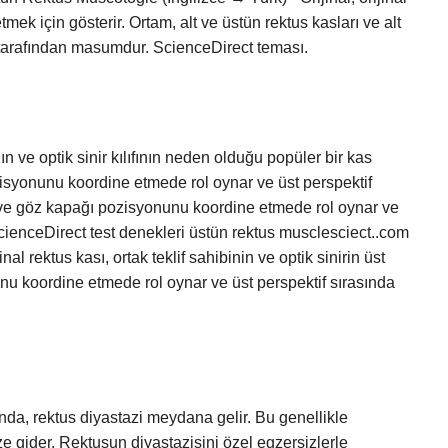
ek için gösterir. Ortam, alt ve üstün rektus kasları ve alt
I) tarafından masumdur. ScienceDirect teması.
ın ve optik sinir kılıfının neden olduğu popüler bir kas
isyonunu koordine etmede rol oynar ve üst perspektif
 ve göz kapağı pozisyonunu koordine etmede rol oynar ve
ScienceDirect test denekleri üstün rektus musclesciect..com
al rektus kası, ortak teklif sahibinin ve optik sinirin üst
nu koordine etmede rol oynar ve üst perspektif sırasında
nda, rektus diyastazi meydana gelir. Bu genellikle
ze gider. Rektusun diyastazisini özel egzersizlerle