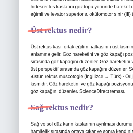
hidesrectus kaslarını göz topu yönünde hareket etm
eğimli ve levator superioris, okülomotor sinir (II
Üst rektus nedir?
Üst rektus kası, ortak eğilim halkasının üst kısmın
anlamına gelir. Göz hareketini ve göz kapağı poz
sırasında göz kapağını düzenler. Göz hareketini
üst perspektif sırasında göz kapağını düzenler. 
›üstün rektus muscotogle (İngilizce → Türk) · Orijin
kısmıdır. Göz hareketini ve göz kapağı pozisyonu
göz kapağını düzenler. ScienceDirect teması.
Sağ rektus nedir?
Sağ ve sol düz karın kaslarının ayrılması durumu
hamilelik sırasında ortaya çıkar ve sonra kendini