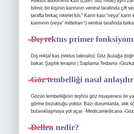
Rektus abdominis kası (Latin: düz mide) aynı zam
bilinir, bir kişinin karınının ventral tarafında çift s
tarafta birkaç iskelet kılı.” Karın kası “veya” karın
karınının (veya” mittellan “) ventral tarafında birka
Dış rektus primer fonksiyon
Dış rektal kas (rektus lateralis): Göz (kulağa doğr
bakar. Şaşılık terapisi | Saplama Tedavisi ›Gozkasl
Göz tembelliği nasıl anlaşılı
Gözün tembelliğinin teşhisi göz muayenesi ile yap
görme bozukluğu yoktur. Bazı durumlarda, atık öğ
bulanıklaşmaya yol açar. -Medicamedicana ›Goz
Dellen nedir?