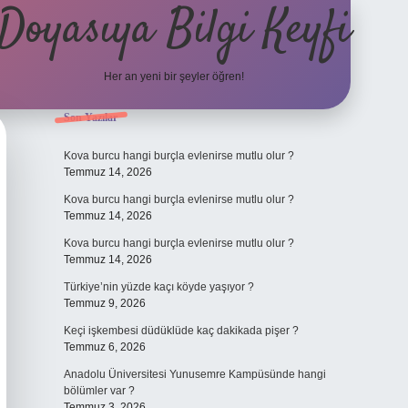
Doyasıya Bilgi Keyfi
Her an yeni bir şeyler öğren!
Sidebar
Son Yazılar
https://www.hiltonbetx.org/
Kova burcu hangi burçla evlenirse mutlu olur ?
Temmuz 14, 2026
Kova burcu hangi burçla evlenirse mutlu olur ?
Temmuz 14, 2026
Kova burcu hangi burçla evlenirse mutlu olur ?
Temmuz 14, 2026
Türkiye’nin yüzde kaçı köyde yaşıyor ?
Temmuz 9, 2026
Keçi işkembesi düdüklüde kaç dakikada pişer ?
Temmuz 6, 2026
Anadolu Üniversitesi Yunusemre Kampüsünde hangi
bölümler var ?
Temmuz 3, 2026