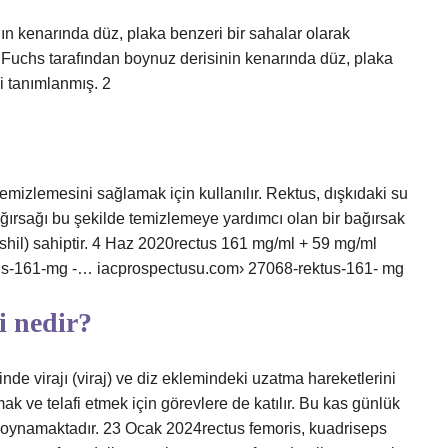
ın kenarında düz, plaka benzeri bir sahalar olarak
 Fuchs tarafından boynuz derisinin kenarında düz, plaka
i tanımlanmış. 2
emizlemesini sağlamak için kullanılır. Rektus, dışkıdaki su
ağırsağı bu şekilde temizlemeye yardımcı olan bir bağırsak
üshil) sahiptir. 4 Haz 2020rectus 161 mg/ml + 59 mg/ml
ktus-161-mg -… iacprospectusu.com› 27068-rektus-161- mg
i nedir?
nde virajı (viraj) ve diz eklemindeki uzatma hareketlerini
k ve telafi etmek için görevlere de katılır. Bu kas günlük
rol oynamaktadır. 23 Ocak 2024rectus femoris, kuadriseps