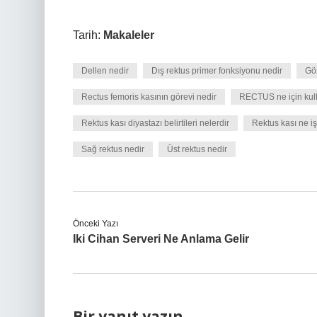
Tarih:
Makaleler
Dellen nedir
Dış rektus primer fonksiyonu nedir
Göz
Rectus femoris kasının görevi nedir
RECTUS ne için kull
Rektus kası diyastazı belirtileri nelerdir
Rektus kası ne i
Sağ rektus nedir
Üst rektus nedir
Önceki Yazı
Iki Cihan Serveri Ne Anlama Gelir
Bir yanıt yazın