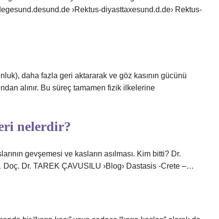
nd.degesund.desund.de ›Rektus-diyasttaxesund.d.de› Rektus-
nluk), daha fazla geri aktararak ve göz kasının gücünü
ndan alınır. Bu süreç tamamen fizik ilkelerine
eri nelerdir?
arının gevşemesi ve kasların asılması. Kim bitti? Dr.
Doç. Dr. TAREK ÇAVUSILU ›Blog› Dastasis -Crete –…