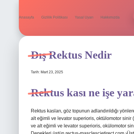
Anasayfa
Gizlilik Politikası
Yasal Uyarı
Hakkımızda
Dış Rektus Nedir
Tarih: Mart 23, 2025
Rektus kası ne işe ya
Rektus kasları, göz topunun adlandırıldığı yönlere
alt eğimli ve levator superioris, oktülomotor sinir
ve alt eğimli ve levator superioris, okülomotor 
Denekleri üstün rectus-masclescietirect.com ›Üstü