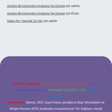
Anlatım Biçimlerinden Açıklama Ne Demek
için
admin
Anlatım Biçimlerinden Açıklama Ne Demek
için
Elvan
Saten Alçı Yapmak Zor Mu
için
admin
g/
Reklam ve İletişim:
E-mail:
backlinkpaneli@gmail.com
Teams:
forumhizmeti@gmail.com
Whatsapp: 0262 606 0 726
Telegram:
@karabul
Yasal Uyarı:
Sitemiz, 5651 Sayılı Kanun gereğince Bilgi Teknolojileri ve
İletişim Kurumu (BTK) tarafından onaylanmış bir Yer Sağlayıcı olarak