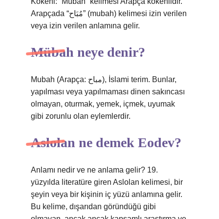
Kökeni: “Mübah” kelimesi Arapça kökenlidir.
Arapçada “مُبَاح” (mubah) kelimesi izin verilen
veya izin verilen anlamına gelir.
Mübah neye denir?
Mubah (Arapça: مباح), İslami terim. Bunlar,
yapılması veya yapılmaması dinen sakıncası
olmayan, oturmak, yemek, içmek, uyumak
gibi zorunlu olan eylemlerdir.
Aslolan ne demek Eodev?
Anlamı nedir ve ne anlama gelir? 19.
yüzyılda literatüre giren Aslolan kelimesi, bir
şeyin veya bir kişinin iç yüzü anlamına gelir.
Bu kelime, dışarıdan göründüğü gibi
olmayan, ancak ancak kapsamlı araştırma ve