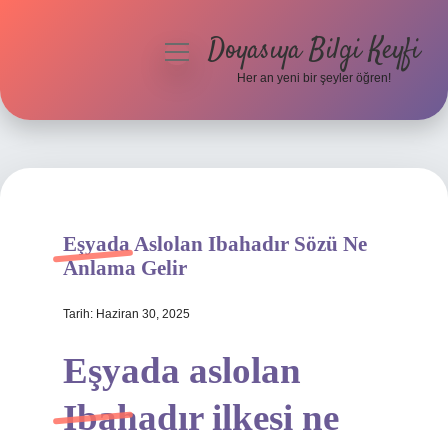
Doyasıya Bilgi Keyfi
menüyü
aç
Her an yeni bir şeyler öğren!
Anasayfa
Gizlilik Politikası
Yasal Uyarı
Eşyada Aslolan Ibahadır Sözü Ne
Hakkımızda
Anlama Gelir
Tarih: Haziran 30, 2025
Eşyada aslolan
Ibahadır ilkesi ne