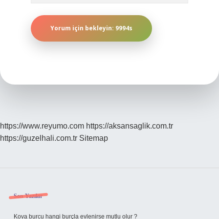
https://www.reyumo.com
https://aksansaglik.com.tr
https://guzelhali.com.tr
Sitemap
Sidebar
Son Yazılar
Kova burcu hangi burçla evlenirse mutlu olur ?