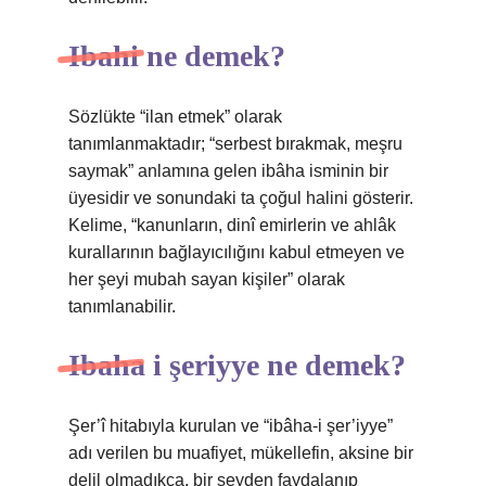
Ibahi ne demek?
Sözlükte “ilan etmek” olarak
tanımlanmaktadır; “serbest bırakmak, meşru
saymak” anlamına gelen ibâha isminin bir
üyesidir ve sonundaki ta çoğul halini gösterir.
Kelime, “kanunların, dinî emirlerin ve ahlâk
kurallarının bağlayıcılığını kabul etmeyen ve
her şeyi mubah sayan kişiler” olarak
tanımlanabilir.
Ibaha i şeriyye ne demek?
Şer’î hitabıyla kurulan ve “ibâha-i şer’iyye”
adı verilen bu muafiyet, mükellefin, aksine bir
delil olmadıkça, bir şeyden faydalanıp