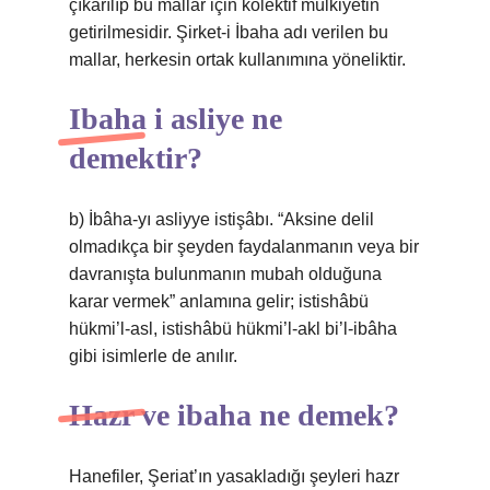
çıkarılıp bu mallar için kolektif mülkiyetin
getirilmesidir. Şirket-i İbaha adı verilen bu
mallar, herkesin ortak kullanımına yöneliktir.
Ibaha i asliye ne
demektir?
b) İbâha-yı asliyye istişâbı. “Aksine delil
olmadıkça bir şeyden faydalanmanın veya bir
davranışta bulunmanın mubah olduğuna
karar vermek” anlamına gelir; istishâbü
hükmi’l-asl, istishâbü hükmi’l-akl bi’l-ibâha
gibi isimlerle de anılır.
Hazr ve ibaha ne demek?
Hanefiler, Şeriat’ın yasakladığı şeyleri hazr