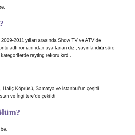
be.
?
l, 2009-2011 yılları arasında Show TV ve ATV’de
ntu adlı romanından uyarlanan dizi, yayınlandığı süre
ategorilerde reyting rekoru kırdı.
, Haliç Köprüsü, Samatya ve İstanbul’un çeşitli
tan ve İngiltere’de çekildi.
bölüm?
ube.