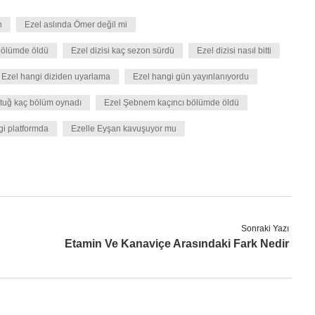
n
Ezel aslında Ömer değil mi
bölümde öldü
Ezel dizisi kaç sezon sürdü
Ezel dizisi nasıl bitti
Ezel hangi diziden uyarlama
Ezel hangi gün yayınlanıyordu
ıtuğ kaç bölüm oynadı
Ezel Şebnem kaçıncı bölümde öldü
gi platformda
Ezelle Eyşan kavuşuyor mu
Sonraki Yazı
Etamin Ve Kanaviçe Arasındaki Fark Nedir