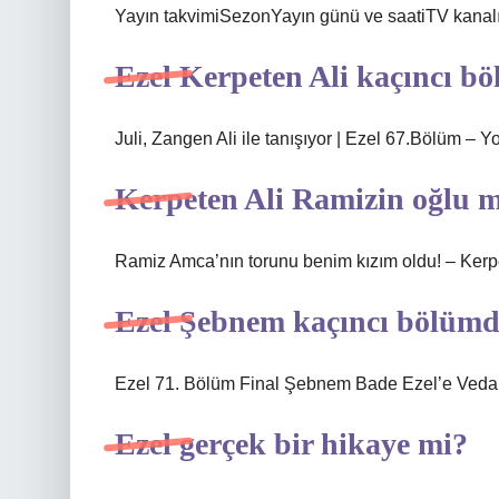
Yayın takvimiSezonYayın günü ve saatiTV kanalı
Ezel Kerpeten Ali kaçıncı b
Juli, Zangen Ali ile tanışıyor | Ezel 67.Bölüm – 
Kerpeten Ali Ramizin oğlu 
Ramiz Amca’nın torunu benim kızım oldu! – Kerp
Ezel Şebnem kaçıncı bölümd
Ezel 71. Bölüm Final Şebnem Bade Ezel’e Veda
Ezel gerçek bir hikaye mi?