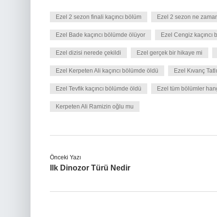
Ezel 2 sezon finali kaçıncı bölüm
Ezel 2 sezon ne zama
Ezel Bade kaçıncı bölümde ölüyor
Ezel Cengiz kaçıncı 
Ezel dizisi nerede çekildi
Ezel gerçek bir hikaye mi
Ezel Kerpeten Ali kaçıncı bölümde öldü
Ezel Kıvanç Tatl
Ezel Tevfik kaçıncı bölümde öldü
Ezel tüm bölümler han
Kerpeten Ali Ramizin oğlu mu
Önceki Yazı
Ilk Dinozor Türü Nedir