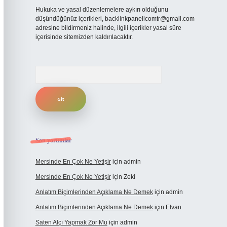
Hukuka ve yasal düzenlemelere aykırı olduğunu
düşündüğünüz içerikleri,
backlinkpanelicomtr@gmail.com
adresine bildirmeniz halinde, ilgili içerikler yasal süre
içerisinde sitemizden kaldırılacaktır.
Arama
Son yorumlar
Mersinde En Çok Ne Yetişir
için
admin
Mersinde En Çok Ne Yetişir
için
Zeki
Anlatım Biçimlerinden Açıklama Ne Demek
için
admin
Anlatım Biçimlerinden Açıklama Ne Demek
için
Elvan
Saten Alçı Yapmak Zor Mu
için
admin