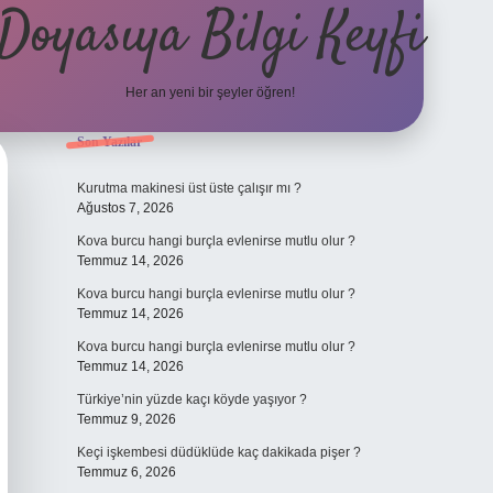
Doyasıya Bilgi Keyfi
Her an yeni bir şeyler öğren!
Sidebar
Son Yazılar
https://www.hiltonbetx.org/
Kurutma makinesi üst üste çalışır mı ?
Ağustos 7, 2026
Kova burcu hangi burçla evlenirse mutlu olur ?
Temmuz 14, 2026
Kova burcu hangi burçla evlenirse mutlu olur ?
Temmuz 14, 2026
Kova burcu hangi burçla evlenirse mutlu olur ?
Temmuz 14, 2026
Türkiye’nin yüzde kaçı köyde yaşıyor ?
Temmuz 9, 2026
Keçi işkembesi düdüklüde kaç dakikada pişer ?
Temmuz 6, 2026