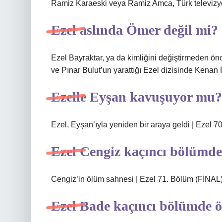
Ramiz Karaeski veya Ramiz Amca, Türk televizyon 
Ezel aslında Ömer değil mi?
Ezel Bayraktar, ya da kimliğini değiştirmeden ö
ve Pınar Bulut’un yarattığı Ezel dizisinde Kenan İ
Ezelle Eyşan kavuşuyor mu?
Ezel, Eyşan’ıyla yeniden bir araya geldi | Ezel 70
Ezel Cengiz kaçıncı bölümde
Cengiz’in ölüm sahnesi | Ezel 71. Bölüm (FİNAL
Ezel Bade kaçıncı bölümde 