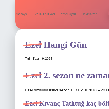
Anasayfa
Gizlilik Politikası
Yasal Uyarı
Hakkımızda
Ezel Hangi Gün
Tarih: Kasım 9, 2024
Ezel 2. sezon ne zam
Ezel dizisinin ikinci sezonu 13 Eylül 2010 – 20 Ha
Ezel Kıvanç Tatlıtuğ kaç bö