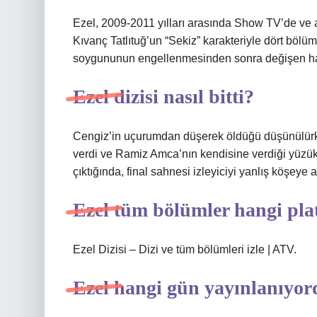
Ezel, 2009-2011 yılları arasında Show TV’de ve a
Kıvanç Tatlıtuğ’un “Sekiz” karakteriyle dört bölü
soygununun engellenmesinden sonra değişen hay
Ezel dizisi nasıl bitti?
Cengiz’in uçurumdan düşerek öldüğü düşünülürk
verdi ve Ramiz Amca’nın kendisine verdiği yüzük
çıktığında, final sahnesi izleyiciyi yanlış köşeye a
Ezel tüm bölümler hangi pl
Ezel Dizisi – Dizi ve tüm bölümleri izle | ATV.
Ezel hangi gün yayınlanıyo