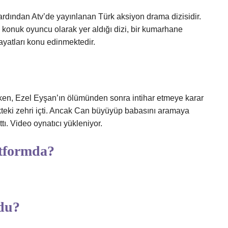
rdından Atv’de yayınlanan Türk aksiyon drama dizisidir.
m konuk oyuncu olarak yer aldığı dizi, bir kumarhane
atları konu edinmektedir.
en, Ezel Eyşan’ın ölümünden sonra intihar etmeye karar
teki zehri içti. Ancak Can büyüyüp babasını aramaya
ttı. Video oynatıcı yükleniyor.
atformda?
rdu?