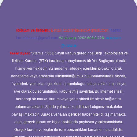
ttps://www.hiltonbetx.org/
Reklam ve İletişim:
E-mail:
backlinkpaneli@gmail.com
Teams:
forumhizmeti@gmail.com
Whatsapp: 0262 606 0 726
Telegram:
@karabul
Yasal Uyarı:
Sitemiz, 5651 Sayılı Kanun gereğince Bilgi Teknolojileri ve
İletişim Kurumu (BTK) tarafından onaylanmış bir Yer Sağlayıcı olarak
hizmet vermektedir. Bu nedenle, sitedeki içerikleri proaktif olarak
denetleme veya araştırma yükümlülüğümüz bulunmamaktadır. Ancak,
üyelerimiz yazdıkları içeriklerin sorumluluğunu taşımakta olup, siteye
üye olarak bu sorumluluğu kabul etmiş sayılırlar. Bu internet sitesi,
herhangi bir marka, kurum veya şahıs şirketi ile hiçbir bağlantısı
bulunmamaktadır. Sitede yalnızca kendi hazırladığımız makaleler
paylaşılmaktadır. Burada yer alan içerikler haber niteliği taşımamakta
olup, gerçek kurum ve kişiler hakkında paylaşım yapılmamaktadır.
Gerçek kurum ve kişiler ile isim benzerlikleri tamamen tesadüfidir.