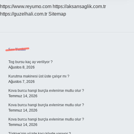
https://www.reyumo.com
https://aksansaglik.com.tr
https://guzelhali.com.tr
Sitemap
Sidebar
Son Yazılar
Tog bursu kaç ay veriliyor ?
Ağustos 8, 2026
Kurutma makinesi üst üste çalışır mı ?
Ağustos 7, 2026
Kova burcu hangi burçla evlenirse mutlu olur ?
Temmuz 14, 2026
Kova burcu hangi burçla evlenirse mutlu olur ?
Temmuz 14, 2026
Kova burcu hangi burçla evlenirse mutlu olur ?
Temmuz 14, 2026
Türkiye’nin yüzde kaçı köyde yaşıyor ?