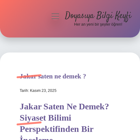
Doyasıya Bilgi Keyfi
menüyü
aç
Her an yeni bir şeyler öğren!
Anasayfa
Gizlilik Politikası
Yasal Uyarı
Jakar saten ne demek ?
Hakkımızda
Tarih: Kasım 23, 2025
Jakar Saten Ne Demek?
Siyaset Bilimi
Perspektifinden Bir