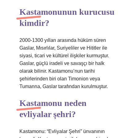
Kastamonunun kurucusu
kimdir?
2000-1300 yılları arasında hüküm süren
Gaslar, Mısırlılar, Suriyeliler ve Hititler ile
siyasi, ticari ve kültürel ilişkiler kurmuştur.
Gaslar, güçlü iradeli ve savaşçı bir halk
olarak bilinir. Kastamonu’nun tarihi
şehirlerinden biri olan Timonion veya
Tumanna, Gaslar tarafından kurulmuştur.
Kastamonu neden
evliyalar şehri?
Kastamonu: “Evliyalar Şehri” ünvanının