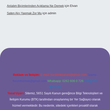
Anlatım Biçimlerinden Açıklama Ne Demek
için
Elvan
Saten Alçı Yapmak Zor Mu
için
admin
tps://www.hiltonbetx.org/
Reklam ve İletişim:
E-mail:
backlinkpaneli@gmail.com
Teams:
forumhizmeti@gmail.com
Whatsapp: 0262 606 0 726
Telegram:
@karabul
Yasal Uyarı:
Sitemiz, 5651 Sayılı Kanun gereğince Bilgi Teknolojileri ve
İletişim Kurumu (BTK) tarafından onaylanmış bir Yer Sağlayıcı olarak
hizmet vermektedir. Bu nedenle, sitedeki içerikleri proaktif olarak