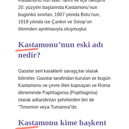
Kastamonu’nun İdari Tarihi ve İlçe Gelişimi
20. yüzyılın başlarında Kastamonu’nun
bugünkü sınırları, 1907 yılında Bolu’nun,
1918 yılında ise Çankırı ve Sinop’un
illerinden ayrılmasıyla oluşmuştur.
Kastamonu’nun eski adı
nedir?
Gasslar sert karakterli savaşçılar olarak
bilinirler. Gasslar tarafından kurulan ve bugün
Kastamonu ve çevre illeri kapsayan ve Roma
döneminde Paphlagonia (Pophlaginia)
olarak adlandırılan şehirlerden biri de
“Timonion veya Tumanna”dır.
Kastamonu kime başkent