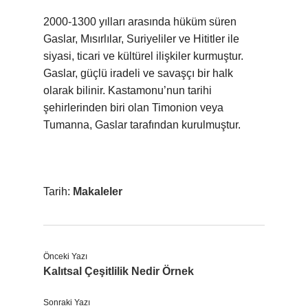
2000-1300 yılları arasında hüküm süren
Gaslar, Mısırlılar, Suriyeliler ve Hititler ile
siyasi, ticari ve kültürel ilişkiler kurmuştur.
Gaslar, güçlü iradeli ve savaşçı bir halk
olarak bilinir. Kastamonu’nun tarihi
şehirlerinden biri olan Timonion veya
Tumanna, Gaslar tarafından kurulmuştur.
Tarih:
Makaleler
Önceki Yazı
Kalıtsal Çeşitlilik Nedir Örnek
Sonraki Yazı