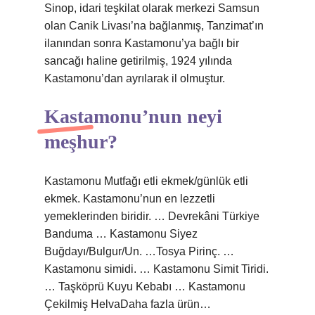
Sinop, idari teşkilat olarak merkezi Samsun
olan Canik Livası’na bağlanmış, Tanzimat’ın
ilanından sonra Kastamonu’ya bağlı bir
sancağı haline getirilmiş, 1924 yılında
Kastamonu’dan ayrılarak il olmuştur.
Kastamonu’nun neyi
meşhur?
Kastamonu Mutfağı etli ekmek/günlük etli
ekmek. Kastamonu’nun en lezzetli
yemeklerinden biridir. … Devrekâni Türkiye
Banduma … Kastamonu Siyez
Buğdayı/Bulgur/Un. …Tosya Pirinç. …
Kastamonu simidi. … Kastamonu Simit Tiridi.
… Taşköprü Kuyu Kebabı … Kastamonu
Çekilmiş HelvaDaha fazla ürün…