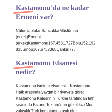
Kastamonu’da ne kadar
Ermeni var?
Nüfus tablolarıSancaklarMüslüman
(erkek)Ermeni
(erkek)Kastamonu167.4531.727Bolu152.192
833Sinop167.6732368Çankırı77.
Kastamonu Efsanesi
nedir?
Kastamonu isminin efsanesi – Kastamonu
Halk arasında yaygın bir rivayete göre;
Kastamonu Kalesi’nin Türkler tarafından fethi
sırasında Bizans Tekfuru’nun güzel kızı Moni,
yakışıklı Türk komutanına aşık olur.