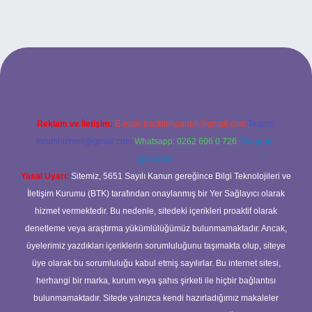
/
Reklam ve İletişim:
E-mail:
backlinkpaneli@gmail.com
Teams:
forumhizmeti@gmail.com
Whatsapp: 0262 606 0 726
Telegram:
@karabul
Yasal Uyarı:
Sitemiz, 5651 Sayılı Kanun gereğince Bilgi Teknolojileri ve
İletişim Kurumu (BTK) tarafından onaylanmış bir Yer Sağlayıcı olarak
hizmet vermektedir. Bu nedenle, sitedeki içerikleri proaktif olarak
denetleme veya araştırma yükümlülüğümüz bulunmamaktadır. Ancak,
üyelerimiz yazdıkları içeriklerin sorumluluğunu taşımakta olup, siteye
üye olarak bu sorumluluğu kabul etmiş sayılırlar. Bu internet sitesi,
herhangi bir marka, kurum veya şahıs şirketi ile hiçbir bağlantısı
bulunmamaktadır. Sitede yalnızca kendi hazırladığımız makaleler