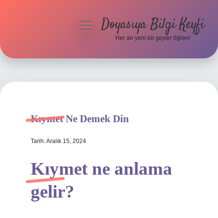
Doyasıya Bilgi Keyfi
menüyü
aç
Her an yeni bir şeyler öğren!
Anasayfa
Gizlilik Politikası
Yasal Uyarı
Kıymet Ne Demek Din
Hakkımızda
Tarih: Aralık 15, 2024
Kıymet ne anlama
gelir?