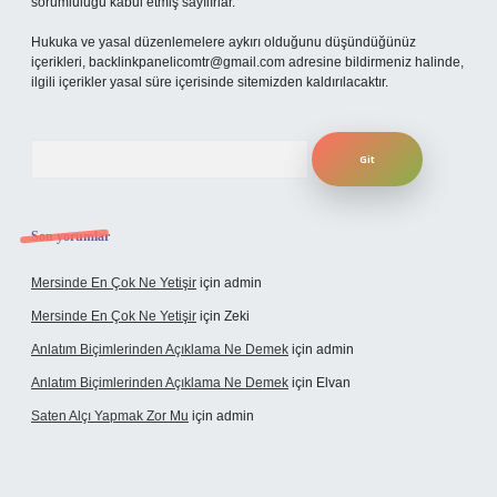
sorumluluğu kabul etmiş sayılırlar.
Hukuka ve yasal düzenlemelere aykırı olduğunu düşündüğünüz
içerikleri,
backlinkpanelicomtr@gmail.com
adresine bildirmeniz halinde,
ilgili içerikler yasal süre içerisinde sitemizden kaldırılacaktır.
Arama
Son yorumlar
Mersinde En Çok Ne Yetişir
için
admin
Mersinde En Çok Ne Yetişir
için
Zeki
Anlatım Biçimlerinden Açıklama Ne Demek
için
admin
Anlatım Biçimlerinden Açıklama Ne Demek
için
Elvan
Saten Alçı Yapmak Zor Mu
için
admin