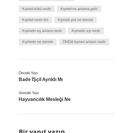
Kıymet kökü nedir
Kıymet ne anlama gelir
Kıymet nedir din
Kıymeti yok ne demek
Kıymetin eş anlamı nedir
Kıymetin eşi nedir
Kıymetin ne demek
ÖNEM kıymet anlamı nedir
Önceki Yazı
Bade İŞçil Ayrıldı Mı
Sonraki Yazı
Hayvancılık Mesleği Ne
Bir yanıt yazın