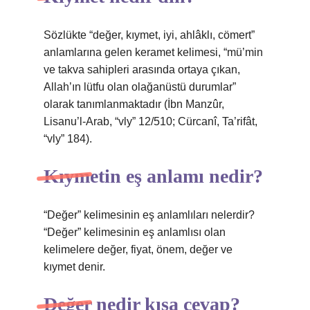
Sözlükte “değer, kıymet, iyi, ahlâklı, cömert”
anlamlarına gelen keramet kelimesi, “mü’min
ve takva sahipleri arasında ortaya çıkan,
Allah’ın lütfu olan olağanüstü durumlar”
olarak tanımlanmaktadır (İbn Manzûr,
Lisanu’l-Arab, “vly” 12/510; Cürcanî, Ta’rifât,
“vly” 184).
Kıymetin eş anlamı nedir?
“Değer” kelimesinin eş anlamlıları nelerdir?
“Değer” kelimesinin eş anlamlısı olan
kelimelere değer, fiyat, önem, değer ve
kıymet denir.
Değer nedir kısa cevap?