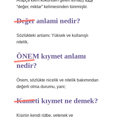
Arapça ḳwm kökünden gelen ḳīma(t) قِيْمة
“değer, miktar” kelimesinden türemiştir.
Değer anlami nedir?
Sözlükteki anlamı: Yüksek ve kullanışlı
nitelik.
ÖNEM kıymet anlamı
nedir?
Önem, sözlükte nicelik ve nitelik bakımından
değerli olma durumu, yani;
Kameti kıymet ne demek?
Kişinin kendi rütbe, yetenek ve