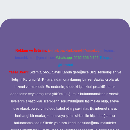
ps://www.hiltonbetx.org/
Reklam ve İletişim:
E-mail:
backlinkpaneli@gmail.com
Teams:
forumhizmeti@gmail.com
Whatsapp: 0262 606 0 726
Telegram:
@karabul
Yasal Uyarı:
Sitemiz, 5651 Sayılı Kanun gereğince Bilgi Teknolojileri ve
İletişim Kurumu (BTK) tarafından onaylanmış bir Yer Sağlayıcı olarak
hizmet vermektedir. Bu nedenle, sitedeki içerikleri proaktif olarak
denetleme veya araştırma yükümlülüğümüz bulunmamaktadır. Ancak,
üyelerimiz yazdıkları içeriklerin sorumluluğunu taşımakta olup, siteye
üye olarak bu sorumluluğu kabul etmiş sayılırlar. Bu internet sitesi,
herhangi bir marka, kurum veya şahıs şirketi ile hiçbir bağlantısı
bulunmamaktadır. Sitede yalnızca kendi hazırladığımız makaleler