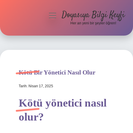
Doyasıya Bilgi Keyfi
menüyü
aç
Her an yeni bir şeyler öğren!
Anasayfa
Gizlilik Politikası
Yasal Uyarı
Kötü Bir Yönetici Nasıl Olur
Hakkımızda
Tarih: Nisan 17, 2025
Kötü yönetici nasıl
olur?