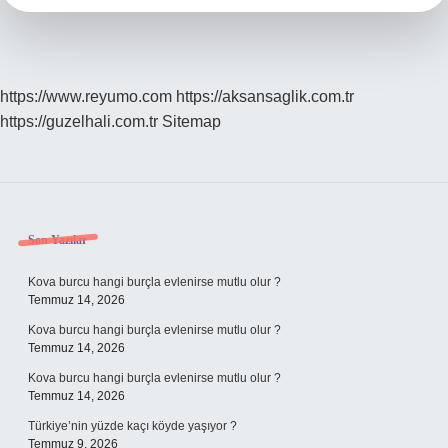
https://www.reyumo.com
https://aksansaglik.com.tr
https://guzelhali.com.tr
Sitemap
Sidebar
Son Yazılar
Kova burcu hangi burçla evlenirse mutlu olur ?
Temmuz 14, 2026
Kova burcu hangi burçla evlenirse mutlu olur ?
Temmuz 14, 2026
Kova burcu hangi burçla evlenirse mutlu olur ?
Temmuz 14, 2026
Türkiye’nin yüzde kaçı köyde yaşıyor ?
Temmuz 9, 2026