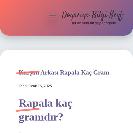
Doyasıya Bilgi Keyfi
menüyü
aç
Her an yeni bir şeyler öğren!
Anasayfa
Gizlilik Politikası
Yasal Uyarı
Kurşun Arkası Rapala Kaç Gram
Hakkımızda
Tarih: Ocak 16, 2025
Rapala kaç
gramdır?