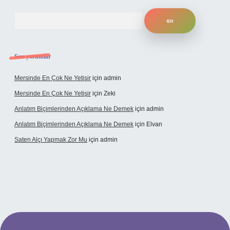
Arama
Son yorumlar
Mersinde En Çok Ne Yetişir
için
admin
Mersinde En Çok Ne Yetişir
için
Zeki
Anlatım Biçimlerinden Açıklama Ne Demek
için
admin
Anlatım Biçimlerinden Açıklama Ne Demek
için
Elvan
Saten Alçı Yapmak Zor Mu
için
admin
ttps://www.hiltonbetx.org/