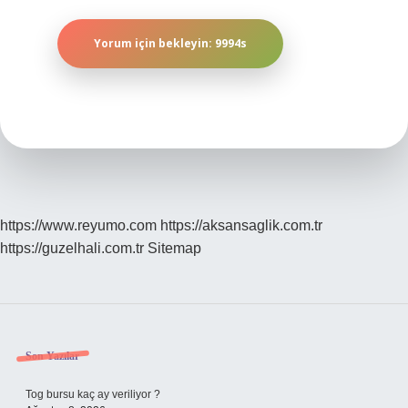
https://www.reyumo.com
https://aksansaglik.com.tr
https://guzelhali.com.tr
Sitemap
Sidebar
Son Yazılar
Tog bursu kaç ay veriliyor ?