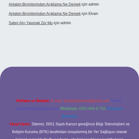
Anlatım Biçimlerinden Açıklama Ne Demek
için
admin
Anlatım Biçimlerinden Açıklama Ne Demek
için
Elvan
Saten Alçı Yapmak Zor Mu
için
admin
ps://www.hiltonbetx.org/
Reklam ve İletişim:
E-mail:
backlinkpaneli@gmail.com
Teams:
forumhizmeti@gmail.com
Whatsapp: 0262 606 0 726
Telegram:
@karabul
Yasal Uyarı:
Sitemiz, 5651 Sayılı Kanun gereğince Bilgi Teknolojileri ve
İletişim Kurumu (BTK) tarafından onaylanmış bir Yer Sağlayıcı olarak