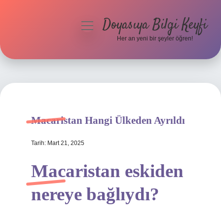
Doyasıya Bilgi Keyfi
menüyü
aç
Her an yeni bir şeyler öğren!
Anasayfa
Gizlilik Politikası
Yasal Uyarı
Macaristan Hangi Ülkeden Ayrıldı
Hakkımızda
Tarih: Mart 21, 2025
Macaristan eskiden
nereye bağlıydı?