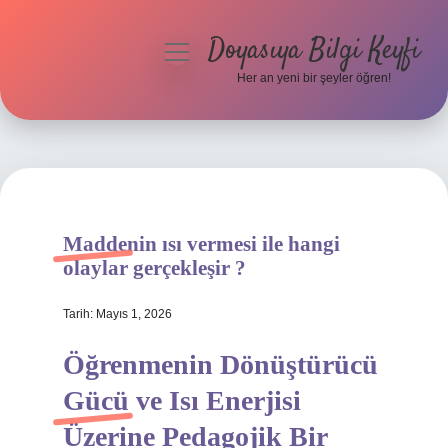
Doyasıya Bilgi Keyfi
menüyü
aç
Her an yeni bir şeyler öğren!
Anasayfa
Gizlilik Politikası
Yasal Uyarı
Maddenin ısı vermesi ile hangi
Hakkımızda
olaylar gerçekleşir ?
Tarih: Mayıs 1, 2026
Öğrenmenin Dönüştürücü
Gücü ve Isı Enerjisi
Üzerine Pedagojik Bir