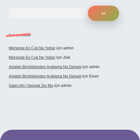
Arama
Son yorumlar
Mersinde En Çok Ne Yetişir
için
admin
Mersinde En Çok Ne Yetişir
için
Zeki
Anlatım Biçimlerinden Açıklama Ne Demek
için
admin
Anlatım Biçimlerinden Açıklama Ne Demek
için
Elvan
Saten Alçı Yapmak Zor Mu
için
admin
tps://www.hiltonbetx.org/