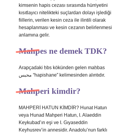
kimsenin hapis cezası sırasında hürriyetini
kısıtlayıcı nitelikteki suçlardan dolayı işlediği
fiillerin, verilen kesin ceza ile ilintili olarak
hesaplanması ve kesin cezanın belirlenmesi
anlamına gelir.
Mahpes ne demek TDK?
Arapçadaki ḥbs kökünden gelen maḥbas
محبس “hapishane” kelimesinden alıntıdır.
Mahperi kimdir?
MAHPERİ HATUN KİMDİR? Hunat Hatun
veya Hunad Mahperi Hatun, I. Alaeddin
Keykubad’ın eşi ve I. Gıyaseddin
Keyhusrev’in annesidir. Anadolu’nun farklı