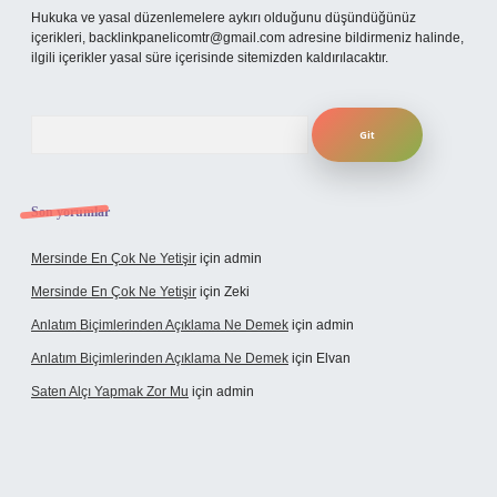
Hukuka ve yasal düzenlemelere aykırı olduğunu düşündüğünüz
içerikleri,
backlinkpanelicomtr@gmail.com
adresine bildirmeniz halinde,
ilgili içerikler yasal süre içerisinde sitemizden kaldırılacaktır.
Arama
Son yorumlar
Mersinde En Çok Ne Yetişir
için
admin
Mersinde En Çok Ne Yetişir
için
Zeki
Anlatım Biçimlerinden Açıklama Ne Demek
için
admin
Anlatım Biçimlerinden Açıklama Ne Demek
için
Elvan
Saten Alçı Yapmak Zor Mu
için
admin