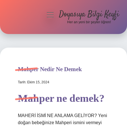
Doyasıya Bilgi Keyfi
menüyü
aç
Her an yeni bir şeyler öğren!
Anasayfa
Gizlilik Politikası
Yasal Uyarı
Mahper Nedir Ne Demek
Hakkımızda
Tarih: Ekim 15, 2024
Mahper ne demek?
MAHERİ İSMİ NE ANLAMA GELİYOR? Yeni
doğan bebeğinize Mahperi ismini vermeyi