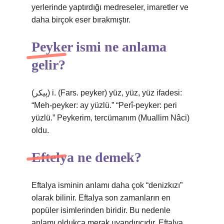
yerlerinde yaptırdığı medreseler, imaretler ve
daha birçok eser bırakmıştır.
Peyker ismi ne anlama
gelir?
(ﭘﻴﻜﺮ) i. (Fars. peyker) yüz, yüz, yüz ifadesi:
“Meh-peyker: ay yüzlü.” “Perî-peyker: peri
yüzlü.” Peykerim, tercümanım (Muallim Nâci)
oldu.
Eftelya ne demek?
Eftalya isminin anlamı daha çok “denizkızı”
olarak bilinir. Eftalya son zamanların en
popüler isimlerinden biridir. Bu nedenle
anlamı oldukça merak uyandırıcıdır. Eftalya