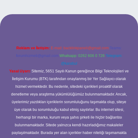
g/
Reklam ve İletişim:
E-mail:
backlinkpaneli@gmail.com
Teams:
forumhizmeti@gmail.com
Whatsapp: 0262 606 0 726
Telegram:
@karabul
Yasal Uyarı:
Sitemiz, 5651 Sayılı Kanun gereğince Bilgi Teknolojileri ve
İletişim Kurumu (BTK) tarafından onaylanmış bir Yer Sağlayıcı olarak
hizmet vermektedir. Bu nedenle, sitedeki içerikleri proaktif olarak
denetleme veya araştırma yükümlülüğümüz bulunmamaktadır. Ancak,
üyelerimiz yazdıkları içeriklerin sorumluluğunu taşımakta olup, siteye
üye olarak bu sorumluluğu kabul etmiş sayılırlar. Bu internet sitesi,
herhangi bir marka, kurum veya şahıs şirketi ile hiçbir bağlantısı
bulunmamaktadır. Sitede yalnızca kendi hazırladığımız makaleler
paylaşılmaktadır. Burada yer alan içerikler haber niteliği taşımamakta