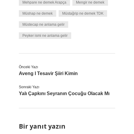
Mehpare ne demek Arapça
Mengir ne demek
Müshap ne demek
Müstağrip ne demek TDK
Müstecap ne anlama gelir
Peyker ismi ne anlama gelir
Önceki Yazı
Aveng I Tesavir Şiiri Kimin
Sonraki Yazı
Yalı Çapkını Seyranın Çocuğu Olacak Mı
Bir yanıt yazın