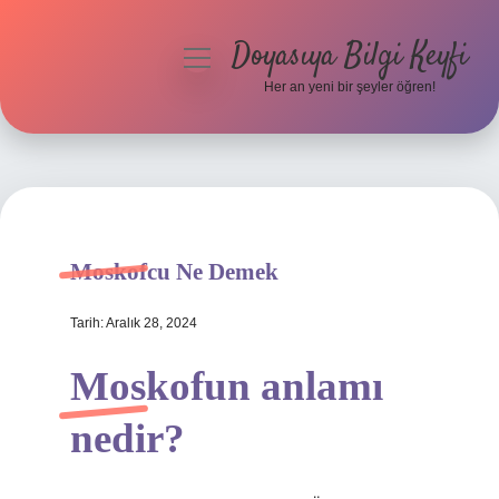
Doyasıya Bilgi Keyfi
menüyü
aç
Her an yeni bir şeyler öğren!
Anasayfa
Gizlilik Politikası
Yasal Uyarı
Moskofcu Ne Demek
Hakkımızda
Tarih: Aralık 28, 2024
Moskofun anlamı
nedir?