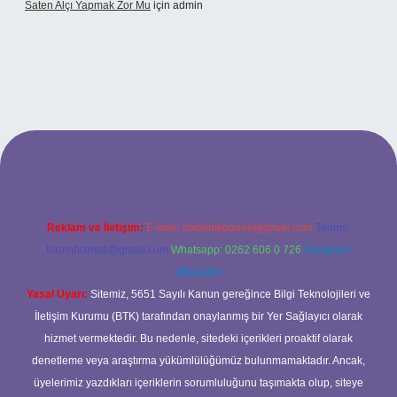
Saten Alçı Yapmak Zor Mu
için
admin
g/
Reklam ve İletişim:
E-mail:
backlinkpaneli@gmail.com
Teams:
forumhizmeti@gmail.com
Whatsapp: 0262 606 0 726
Telegram:
@karabul
Yasal Uyarı:
Sitemiz, 5651 Sayılı Kanun gereğince Bilgi Teknolojileri ve
İletişim Kurumu (BTK) tarafından onaylanmış bir Yer Sağlayıcı olarak
hizmet vermektedir. Bu nedenle, sitedeki içerikleri proaktif olarak
denetleme veya araştırma yükümlülüğümüz bulunmamaktadır. Ancak,
üyelerimiz yazdıkları içeriklerin sorumluluğunu taşımakta olup, siteye