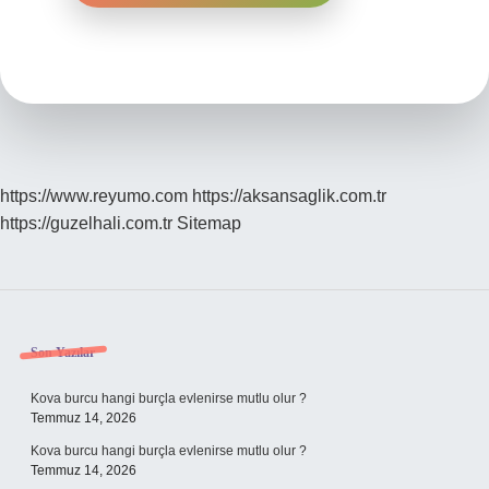
https://www.reyumo.com
https://aksansaglik.com.tr
https://guzelhali.com.tr
Sitemap
Sidebar
Son Yazılar
Kova burcu hangi burçla evlenirse mutlu olur ?
Temmuz 14, 2026
Kova burcu hangi burçla evlenirse mutlu olur ?
Temmuz 14, 2026