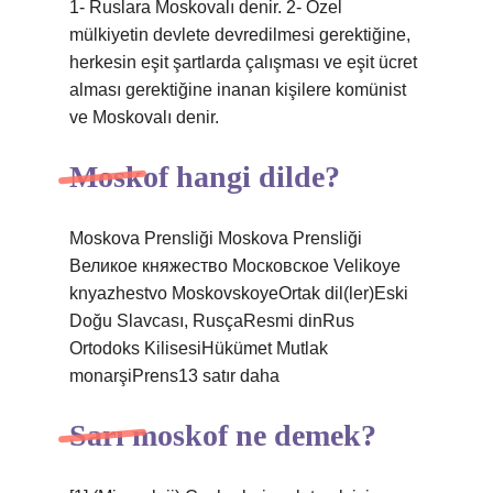
1- Ruslara Moskovalı denir. 2- Özel
mülkiyetin devlete devredilmesi gerektiğine,
herkesin eşit şartlarda çalışması ve eşit ücret
alması gerektiğine inanan kişilere komünist
ve Moskovalı denir.
Moskof hangi dilde?
Moskova Prensliği Moskova Prensliği
Великое княжество Московское Velikoye
knyazhestvo MoskovskoyeOrtak dil(ler)Eski
Doğu Slavcası, RusçaResmi dinRus
Ortodoks KilisesiHükümet Mutlak
monarşiPrens13 satır daha
Sarı moskof ne demek?