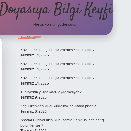
Doyasıya Bilgi Keyfi
Her an yeni bir şeyler öğren!
Sidebar
Son Yazılar
https://www.hiltonbetx.org/
Kova burcu hangi burçla evlenirse mutlu olur ?
Temmuz 14, 2026
Kova burcu hangi burçla evlenirse mutlu olur ?
Temmuz 14, 2026
Kova burcu hangi burçla evlenirse mutlu olur ?
Temmuz 14, 2026
Türkiye’nin yüzde kaçı köyde yaşıyor ?
Temmuz 9, 2026
Keçi işkembesi düdüklüde kaç dakikada pişer ?
Temmuz 6, 2026
Anadolu Üniversitesi Yunusemre Kampüsünde hangi
bölümler var ?
Temmuz 3, 2026