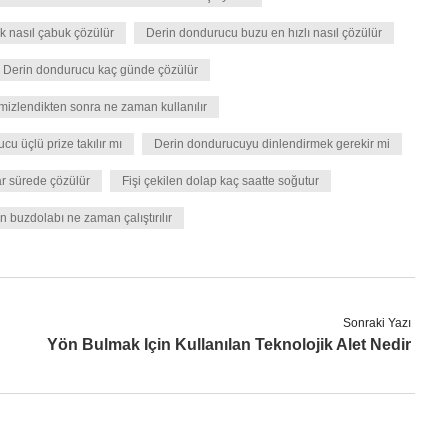
k nasıl çabuk çözülür
Derin dondurucu buzu en hızlı nasıl çözülür
Derin dondurucu kaç günde çözülür
izlendikten sonra ne zaman kullanılır
cu üçlü prize takılır mı
Derin dondurucuyu dinlendirmek gerekir mi
r sürede çözülür
Fişi çekilen dolap kaç saatte soğutur
n buzdolabı ne zaman çalıştırılır
Sonraki Yazı
Yön Bulmak Için Kullanılan Teknolojik Alet Nedir