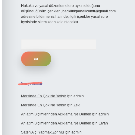
Hukuka ve yasal düzenlemelere aykırı olduğunu
düşündüğünüz içerikleri,
backlinkpanelicomtr@gmail.com
adresine bildirmeniz halinde, ilgili içerikler yasal süre
içerisinde sitemizden kaldırılacaktır.
Arama
Son yorumlar
Mersinde En Çok Ne Yetişir
için
admin
Mersinde En Çok Ne Yetişir
için
Zeki
Anlatım Biçimlerinden Açıklama Ne Demek
için
admin
Anlatım Biçimlerinden Açıklama Ne Demek
için
Elvan
Saten Alçı Yapmak Zor Mu
için
admin