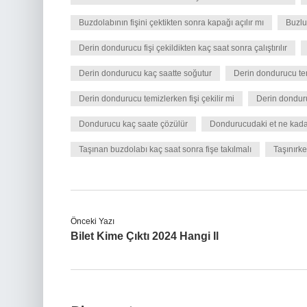
Buzdolabının fişini çektikten sonra kapağı açılır mı
Buzlu
Derin dondurucu fişi çekildikten kaç saat sonra çalıştırılır
Derin dondurucu kaç saatte soğutur
Derin dondurucu tem
Derin dondurucu temizlerken fişi çekilir mi
Derin donduru
Dondurucu kaç saate çözülür
Dondurucudaki et ne kada
Taşınan buzdolabı kaç saat sonra fişe takılmalı
Taşınırke
Önceki Yazı
Bilet Kime Çıktı 2024 Hangi Il