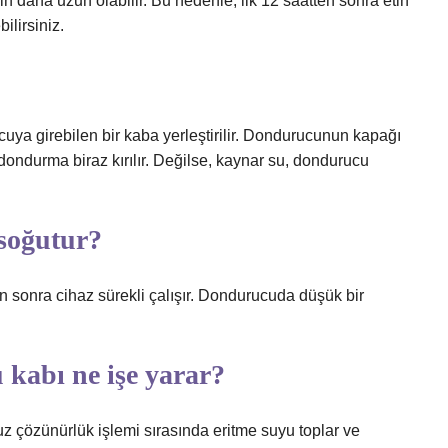
çin daha uzun olabilir. Bu nedenle, ilk 12 saatten sonra etin
ilirsiniz.
uya girebilen bir kaba yerleştirilir. Dondurucunun kapağı
dondurma biraz kırılır. Değilse, kaynar su, dondurucu
soğutur?
tan sonra cihaz sürekli çalışır. Dondurucuda düşük bir
 kabı ne işe yarar?
z çözünürlük işlemi sırasında eritme suyu toplar ve