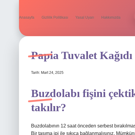
Anasayfa
Gizlilik Politikası
Yasal Uyarı
Hakkımızda
Papia Tuvalet Kağıdı
Tarih: Mart 24, 2025
Buzdolabı fişini çekt
takılır?
Buzdolabının 12 saat önceden serbest bırakılması 
Bir taşıma ipi ile sıkıca bağlanmalısınız. Mümkün