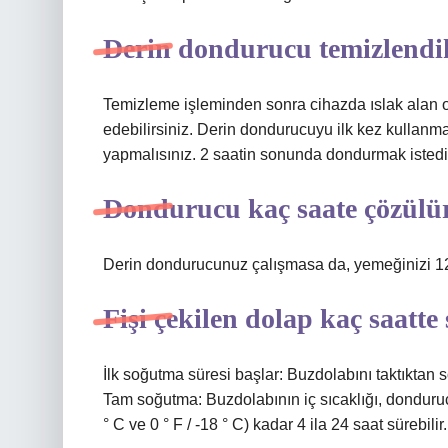
Derin dondurucu temizlendik
Temizleme işleminden sonra cihazda ıslak alan ol
edebilirsiniz. Derin dondurucuyu ilk kez kullanm
yapmalısınız. 2 saatin sonunda dondurmak istediği
Dondurucu kaç saate çözülü
Derin dondurucunuz çalışmasa da, yemeğinizi 12
Fişi çekilen dolap kaç saatte
İlk soğutma süresi başlar: Buzdolabını taktıktan
Tam soğutma: Buzdolabının iç sıcaklığı, dondurucu
° C ve 0 ° F / -18 ° C) kadar 4 ila 24 saat sürebilir.