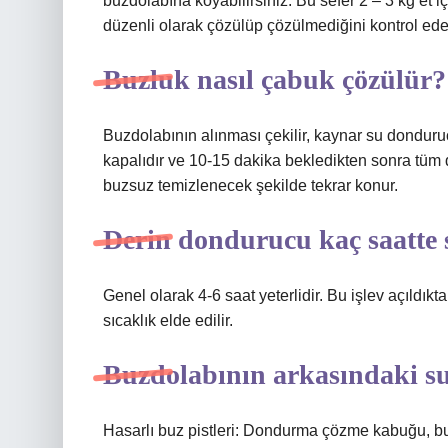
buzdolabına koyabilirsiniz. Bu sefer 2 – 3 kg et i
düzenli olarak çözülüp çözülmediğini kontrol edeb
Buzluk nasıl çabuk çözülür?
Buzdolabının alınması çekilir, kaynar su donduruc
kapalıdır ve 10-15 dakika bekledikten sonra tüm 
buzsuz temizlenecek şekilde tekrar konur.
Derin dondurucu kaç saatte 
Genel olarak 4-6 saat yeterlidir. Bu işlev açıldık
sıcaklık elde edilir.
Buzdolabının arkasındaki su
Hasarlı buz pistleri: Dondurma çözme kabuğu, bu