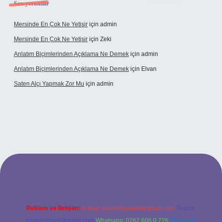
Son yorumlar
Mersinde En Çok Ne Yetişir
için
admin
Mersinde En Çok Ne Yetişir
için
Zeki
Anlatım Biçimlerinden Açıklama Ne Demek
için
admin
Anlatım Biçimlerinden Açıklama Ne Demek
için
Elvan
Saten Alçı Yapmak Zor Mu
için
admin
tps://www.hiltonbetx.org/
Reklam ve İletişim:
E-mail:
backlinkpaneli@gmail.com
Teams:
forumhizmeti@gmail.com
Whatsapp: 0262 606 0 726
Telegram: