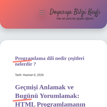
Doyasıya Bilgi Keyfi
menüyü
aç
Her an yeni bir şeyler öğren!
Anasayfa
Gizlilik Politikası
Yasal Uyarı
Programlama dili nedir çeşitleri
Hakkımızda
nelerdir ?
Tarih: Haziran 6, 2026
Geçmişi Anlamak ve
Bugünü Yorumlamak:
HTML Programlamanın