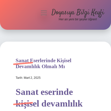
Doyasıya Bilgi Keyfi
menüyü
aç
Her an yeni bir şeyler öğren!
Anasayfa
Gizlilik Politikası
Yasal Uyarı
Sanat Eserlerinde Kişisel
Hakkımızda
Devamlılık Olmalı Mı
Tarih: Mart 2, 2025
Sanat eserinde
kişisel devamlılık