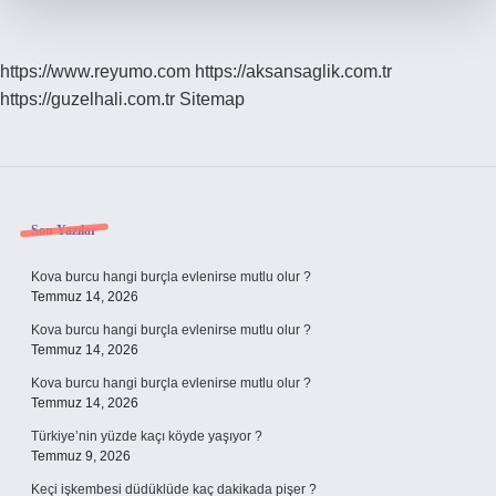
https://www.reyumo.com
https://aksansaglik.com.tr
https://guzelhali.com.tr
Sitemap
Sidebar
Son Yazılar
Kova burcu hangi burçla evlenirse mutlu olur ?
Temmuz 14, 2026
Kova burcu hangi burçla evlenirse mutlu olur ?
Temmuz 14, 2026
Kova burcu hangi burçla evlenirse mutlu olur ?
Temmuz 14, 2026
Türkiye’nin yüzde kaçı köyde yaşıyor ?
Temmuz 9, 2026
Keçi işkembesi düdüklüde kaç dakikada pişer ?