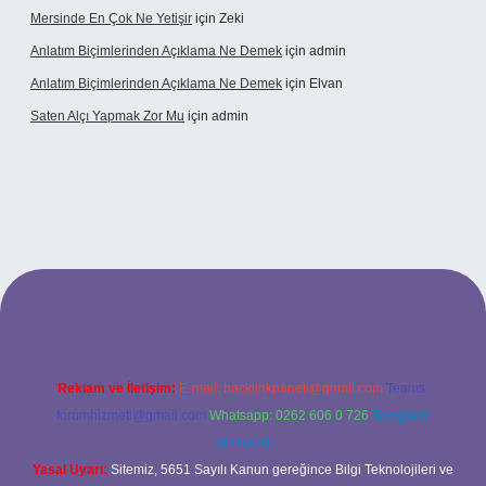
Mersinde En Çok Ne Yetişir
için
Zeki
Anlatım Biçimlerinden Açıklama Ne Demek
için
admin
Anlatım Biçimlerinden Açıklama Ne Demek
için
Elvan
Saten Alçı Yapmak Zor Mu
için
admin
ps://www.hiltonbetx.org/
Reklam ve İletişim:
E-mail:
backlinkpaneli@gmail.com
Teams:
forumhizmeti@gmail.com
Whatsapp: 0262 606 0 726
Telegram:
@karabul
Yasal Uyarı:
Sitemiz, 5651 Sayılı Kanun gereğince Bilgi Teknolojileri ve