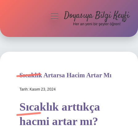
Doyasıya Bilgi Keyfi
menüyü
aç
Her an yeni bir şeyler öğren!
Anasayfa
Gizlilik Politikası
Yasal Uyarı
Sıcaklık Artarsa Hacim Artar Mı
Hakkımızda
Tarih: Kasım 23, 2024
Sıcaklık arttıkça
hacmi artar mı?