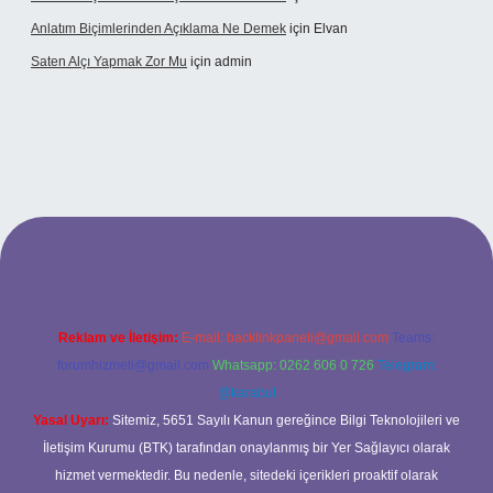
Anlatım Biçimlerinden Açıklama Ne Demek
için
Elvan
Saten Alçı Yapmak Zor Mu
için
admin
/
Reklam ve İletişim:
E-mail:
backlinkpaneli@gmail.com
Teams:
forumhizmeti@gmail.com
Whatsapp: 0262 606 0 726
Telegram:
@karabul
Yasal Uyarı:
Sitemiz, 5651 Sayılı Kanun gereğince Bilgi Teknolojileri ve
İletişim Kurumu (BTK) tarafından onaylanmış bir Yer Sağlayıcı olarak
hizmet vermektedir. Bu nedenle, sitedeki içerikleri proaktif olarak