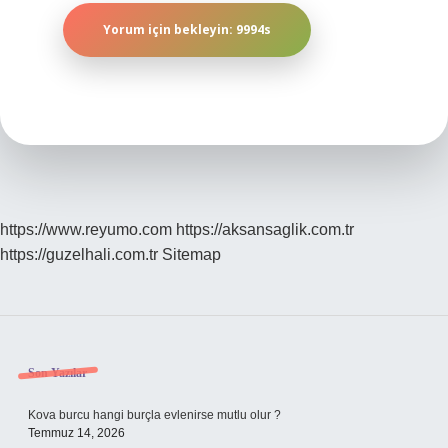
https://www.reyumo.com
https://aksansaglik.com.tr
https://guzelhali.com.tr
Sitemap
Sidebar
Son Yazılar
Kova burcu hangi burçla evlenirse mutlu olur ?
Temmuz 14, 2026