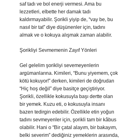
saf tadı ve bol enerji vermesi. Ama bu
lezzetleri, elbette her damak tadı
kaldırmayabilir. Şorikli yiyip de, “vay be, bu
nasıl bir tat” diye düşünenler için, tadını
almak ve o kokuya alışmak zaman alabilir.
Şorikliyi Sevmemenin Zayıf Yönleri
Gel gelelim şorikliyi sevemeyenlerin
argümanlarına. Kimileri, “Bunu yiyemem, çok
kötü kokuyor!” derken, kimileri de doğrudan
“Hiç hoş değil” diye basitçe geçiştiriyor.
Şorikli, özellikle kokusuyla başı dertte olan
bir yemek. Kuzu eti, o kokusuyla insanı
bazen tedirgin edebilir. Özellikle etin yoğun
tadını sevmeyenler için, şorikli tam bir kâbus
olabilir. Hani o “Bir çatal alayım, bir bakayım,
belki severim” dediğiniz yemeklerin arasında,