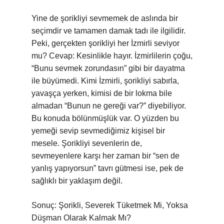
Yine de şorikliyi sevmemek de aslında bir
seçimdir ve tamamen damak tadı ile ilgilidir.
Peki, gerçekten şorikliyi her İzmirli seviyor
mu? Cevap: Kesinlikle hayır. İzmirlilerin çoğu,
“Bunu sevmek zorundasın” gibi bir dayatma
ile büyümedi. Kimi İzmirli, şorikliyi sabırla,
yavaşça yerken, kimisi de bir lokma bile
almadan “Bunun ne gereği var?” diyebiliyor.
Bu konuda bölünmüşlük var. O yüzden bu
yemeği sevip sevmediğimiz kişisel bir
mesele. Şorikliyi sevenlerin de,
sevmeyenlere karşı her zaman bir “sen de
yanlış yapıyorsun” tavrı gütmesi ise, pek de
sağlıklı bir yaklaşım değil.
Sonuç: Şorikli, Severek Tüketmek Mi, Yoksa
Düşman Olarak Kalmak Mı?