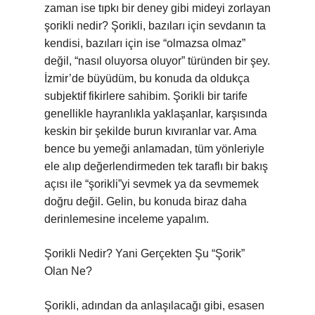
zaman ise tıpkı bir deney gibi mideyi zorlayan
şorikli nedir? Şorikli, bazıları için sevdanın ta
kendisi, bazıları için ise “olmazsa olmaz”
değil, “nasıl oluyorsa oluyor” türünden bir şey.
İzmir’de büyüdüm, bu konuda da oldukça
subjektif fikirlere sahibim. Şorikli bir tarife
genellikle hayranlıkla yaklaşanlar, karşısında
keskin bir şekilde burun kıvıranlar var. Ama
bence bu yemeği anlamadan, tüm yönleriyle
ele alıp değerlendirmeden tek taraflı bir bakış
açısı ile “şorikli”yi sevmek ya da sevmemek
doğru değil. Gelin, bu konuda biraz daha
derinlemesine inceleme yapalım.
Şorikli Nedir? Yani Gerçekten Şu “Şorik”
Olan Ne?
Şorikli, adından da anlaşılacağı gibi, esasen