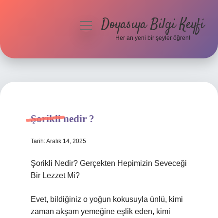
Doyasıya Bilgi Keyfi
menüyü
aç
Her an yeni bir şeyler öğren!
Anasayfa
Gizlilik Politikası
Yasal Uyarı
Şorikli nedir ?
Hakkımızda
Tarih: Aralık 14, 2025
Şorikli Nedir? Gerçekten Hepimizin Seveceği
Bir Lezzet Mi?
Evet, bildiğiniz o yoğun kokusuyla ünlü, kimi
zaman akşam yemeğine eşlik eden, kimi