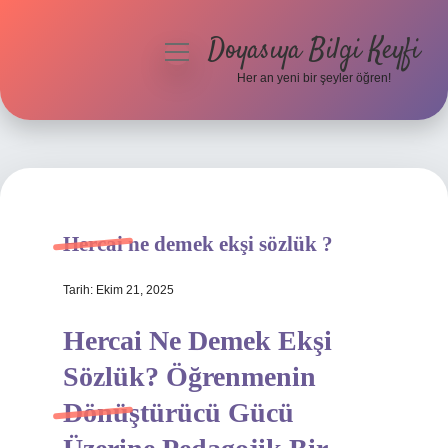
Doyasıya Bilgi Keyfi
menüyü
aç
Her an yeni bir şeyler öğren!
Anasayfa
Gizlilik Politikası
Yasal Uyarı
Hercai ne demek ekşi sözlük ?
Hakkımızda
Tarih: Ekim 21, 2025
Hercai Ne Demek Ekşi
Sözlük? Öğrenmenin
Dönüştürücü Gücü