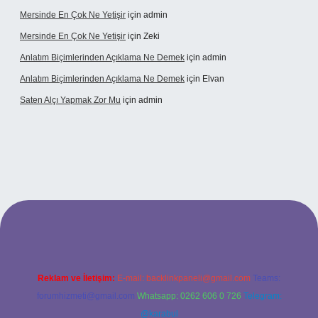
Mersinde En Çok Ne Yetişir
için
admin
Mersinde En Çok Ne Yetişir
için
Zeki
Anlatım Biçimlerinden Açıklama Ne Demek
için
admin
Anlatım Biçimlerinden Açıklama Ne Demek
için
Elvan
Saten Alçı Yapmak Zor Mu
için
admin
ps://www.hiltonbetx.org/
Reklam ve İletişim:
E-mail:
backlinkpaneli@gmail.com
Teams:
forumhizmeti@gmail.com
Whatsapp: 0262 606 0 726
Telegram:
@karabul