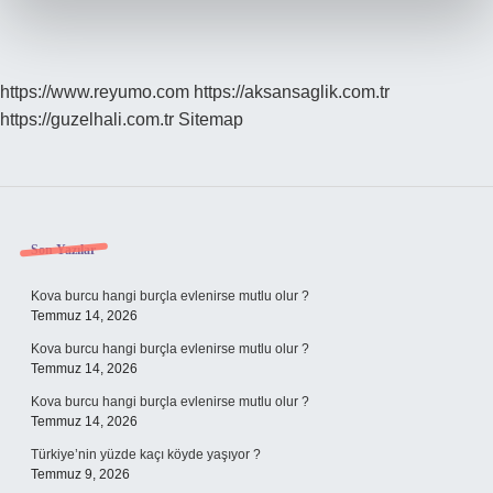
https://www.reyumo.com
https://aksansaglik.com.tr
https://guzelhali.com.tr
Sitemap
Sidebar
Son Yazılar
Kova burcu hangi burçla evlenirse mutlu olur ?
Temmuz 14, 2026
Kova burcu hangi burçla evlenirse mutlu olur ?
Temmuz 14, 2026
Kova burcu hangi burçla evlenirse mutlu olur ?
Temmuz 14, 2026
Türkiye’nin yüzde kaçı köyde yaşıyor ?
Temmuz 9, 2026