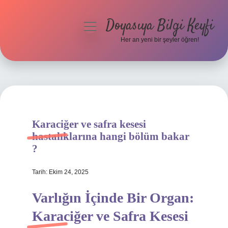
Doyasıya Bilgi Keyfi
menüyü
aç
Her an yeni bir şeyler öğren!
Anasayfa
Gizlilik Politikası
Yasal Uyarı
Karaciğer ve safra kesesi
Hakkımızda
hastalıklarına hangi bölüm bakar
?
Tarih: Ekim 24, 2025
Varlığın İçinde Bir Organ:
Karaciğer ve Safra Kesesi