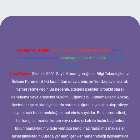
://www.hiltonbetx.org/
Reklam ve İletişim:
E-mail:
backlinkpaneli@gmail.com
Teams:
forumhizmeti@gmail.com
Whatsapp: 0262 606 0 726
Telegram:
@karabul
Yasal Uyarı:
Sitemiz, 5651 Sayılı Kanun gereğince Bilgi Teknolojileri ve
İletişim Kurumu (BTK) tarafından onaylanmış bir Yer Sağlayıcı olarak
hizmet vermektedir. Bu nedenle, sitedeki içerikleri proaktif olarak
denetleme veya araştırma yükümlülüğümüz bulunmamaktadır. Ancak,
üyelerimiz yazdıkları içeriklerin sorumluluğunu taşımakta olup, siteye
üye olarak bu sorumluluğu kabul etmiş sayılırlar. Bu internet sitesi,
herhangi bir marka, kurum veya şahıs şirketi ile hiçbir bağlantısı
bulunmamaktadır. Sitede yalnızca kendi hazırladığımız makaleler
paylaşılmaktadır. Burada yer alan içerikler haber niteliği taşımamakta