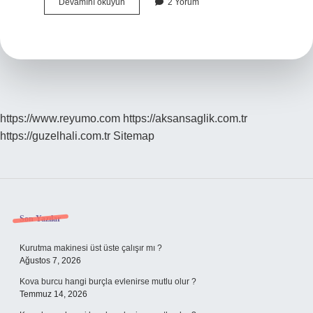
Diyarbakır
Devamını okuyun
2 Yorum
Neden
Önemlidir
https://www.reyumo.com
https://aksansaglik.com.tr
https://guzelhali.com.tr
Sitemap
Sidebar
Son Yazılar
Kurutma makinesi üst üste çalışır mı ?
Ağustos 7, 2026
Kova burcu hangi burçla evlenirse mutlu olur ?
Temmuz 14, 2026