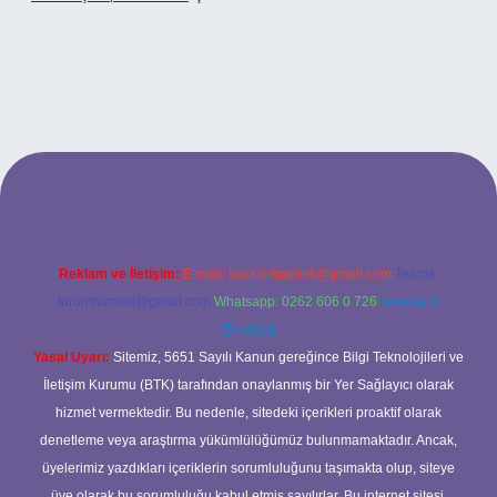
iltonbetx.org/
Reklam ve İletişim:
E-mail:
backlinkpaneli@gmail.com
Teams:
forumhizmeti@gmail.com
Whatsapp: 0262 606 0 726
Telegram:
@karabul
Yasal Uyarı:
Sitemiz, 5651 Sayılı Kanun gereğince Bilgi Teknolojileri ve
İletişim Kurumu (BTK) tarafından onaylanmış bir Yer Sağlayıcı olarak
hizmet vermektedir. Bu nedenle, sitedeki içerikleri proaktif olarak
denetleme veya araştırma yükümlülüğümüz bulunmamaktadır. Ancak,
üyelerimiz yazdıkları içeriklerin sorumluluğunu taşımakta olup, siteye
üye olarak bu sorumluluğu kabul etmiş sayılırlar. Bu internet sitesi,