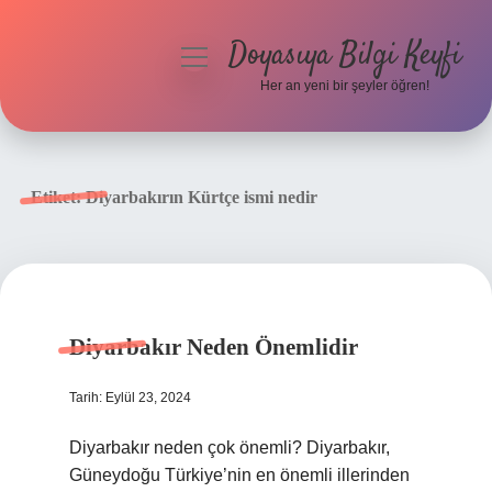
Doyasıya Bilgi Keyfi
menüyü
aç
Her an yeni bir şeyler öğren!
Anasayfa
Gizlilik Politikası
Etiket:
Diyarbakırın Kürtçe ismi nedir
Yasal Uyarı
Hakkımızda
Diyarbakır Neden Önemlidir
Tarih: Eylül 23, 2024
Diyarbakır neden çok önemli? Diyarbakır,
Güneydoğu Türkiye’nin en önemli illerinden