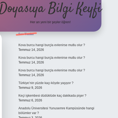
Doyasıya Bilgi Keyfi
Her an yeni bir şeyler öğren!
Sidebar
Son Yazılar
https://www.hiltonbetx.org/
Kova burcu hangi burçla evlenirse mutlu olur ?
Temmuz 14, 2026
Kova burcu hangi burçla evlenirse mutlu olur ?
Temmuz 14, 2026
Kova burcu hangi burçla evlenirse mutlu olur ?
Temmuz 14, 2026
Türkiye’nin yüzde kaçı köyde yaşıyor ?
Temmuz 9, 2026
Keçi işkembesi düdüklüde kaç dakikada pişer ?
Temmuz 6, 2026
Anadolu Üniversitesi Yunusemre Kampüsünde hangi
bölümler var ?
Temmuz 3, 2026