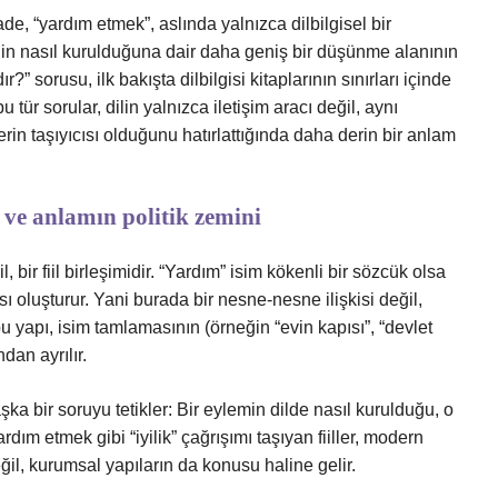
de, “yardım etmek”, aslında yalnızca dilbilgisel bir
in nasıl kurulduğuna dair daha geniş bir düşünme alanının
” sorusu, ilk bakışta dilbilgisi kitaplarının sınırları içinde
tür sorular, dilin yalnızca iletişim aracı değil, aynı
erin taşıyıcısı olduğunu hatırlattığında daha derin bir anlam
ve anlamın politik zemini
l, bir fiil birleşimidir. “Yardım” isim kökenli bir sözcük olsa
apısı oluşturur. Yani burada bir nesne-nesne ilişkisi değil,
u yapı, isim tamlamasının (örneğin “evin kapısı”, “devlet
dan ayrılır.
şka bir soruyu tetikler: Bir eylemin dilde nasıl kurulduğu, o
dım etmek gibi “iyilik” çağrışımı taşıyan fiiller, modern
ğil, kurumsal yapıların da konusu haline gelir.