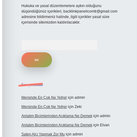
Hukuka ve yasal düzenlemelere aykırı olduğunu
düşündüğünüz içerikleri,
backlinkpanelicomtr@gmail.com
adresine bildirmeniz halinde, ilgili içerikler yasal süre
içerisinde sitemizden kaldırılacaktır.
Arama
Son yorumlar
Mersinde En Çok Ne Yetişir
için
admin
Mersinde En Çok Ne Yetişir
için
Zeki
Anlatım Biçimlerinden Açıklama Ne Demek
için
admin
Anlatım Biçimlerinden Açıklama Ne Demek
için
Elvan
Saten Alçı Yapmak Zor Mu
için
admin