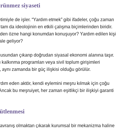
örünmez siyaseti
etimiyle de işler. “Yardım etmek” gibi ifadeler, çoğu zaman
tam da ideolojinin en etkili çalışma biçimlerinden biridir.
 eden özne hangi konumdan konuşuyor? Yardım edilen kişi
ale geliyor?
onusundan çıkarıp doğrudan siyasal ekonomi alanına taşır.
ı kalkınma programları veya sivil toplum girişimleri
l, aynı zamanda bir güç ilişkisi olduğu görülür.
Yardım eden aktör, kendi eylemini meşru kılmak için çoğu
ncak bu meşruiyet, her zaman eşitlikçi bir ilişkiyi garanti
gütlenmesi
 davranış olmaktan çıkarak kurumsal bir mekanizma haline